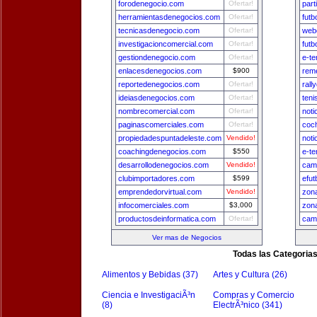
forodenegocio.com
Ofertar!
part
herramientasdenegocios.com
Ofertar!
fut
tecnicasdenegocio.com
Ofertar!
web
investigacioncomercial.com
Ofertar!
futb
gestiondenegocio.com
Ofertar!
e-te
enlacesdenegocios.com
$900
rem
reportedenegocios.com
Ofertar!
rall
ideiasdenegocios.com
Ofertar!
teni
nombrecomercial.com
Ofertar!
noti
paginascomerciales.com
Ofertar!
coc
propiedadespuntadeleste.com
Vendido!
noti
coachingdenegocios.com
$550
e-te
desarrollodenegocios.com
Vendido!
cam
clubimportadores.com
$599
efut
emprendedorvirtual.com
Vendido!
zon
infocomerciales.com
$3,000
zon
productosdeinformatica.com
Ofertar!
cam
Ver mas de Negocios
Todas las Categoria
Alimentos y Bebidas (37)
Artes y Cultura (26)
Ciencia e InvestigaciÃ³n
Compras y Comercio
(8)
ElectrÃ³nico (341)