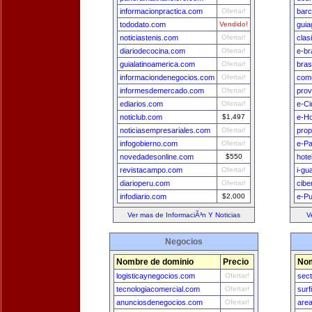
informacionpractica.com
Ofertar!
bar
tododato.com
Vendido!
guia
noticiastenis.com
Ofertar!
clas
diariodecocina.com
Ofertar!
e-br
guialatinoamerica.com
Ofertar!
bras
informaciondenegocios.com
Ofertar!
comu
informesdemercado.com
Ofertar!
prov
ediarios.com
Ofertar!
e-Ci
noticlub.com
$1,497
e-H
noticiasempresariales.com
Ofertar!
prop
infogobierno.com
Ofertar!
e-Pa
novedadesonline.com
$550
hote
revistacampo.com
Ofertar!
i-gu
diarioperu.com
Ofertar!
cibe
infodiario.com
$2,000
e-Pu
Ver mas de InformaciÃ³n Y Noticias
V
Negocios
Nombre de dominio
Precio
Nom
logisticaynegocios.com
Ofertar!
sec
tecnologiacomercial.com
Ofertar!
surf
anunciosdenegocios.com
Ofertar!
are