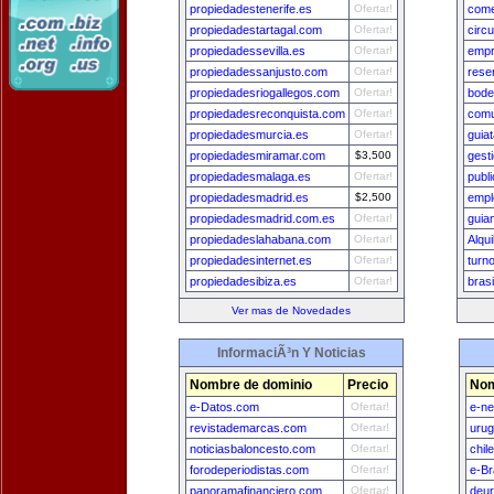
propiedadestenerife.es
Ofertar!
come
propiedadestartagal.com
Ofertar!
circ
propiedadessevilla.es
Ofertar!
emp
propiedadessanjusto.com
Ofertar!
rese
propiedadesriogallegos.com
Ofertar!
bode
propiedadesreconquista.com
Ofertar!
comu
propiedadesmurcia.es
Ofertar!
guia
propiedadesmiramar.com
$3,500
gest
propiedadesmalaga.es
Ofertar!
publ
propiedadesmadrid.es
$2,500
empl
propiedadesmadrid.com.es
Ofertar!
guia
propiedadeslahabana.com
Ofertar!
Alqu
propiedadesinternet.es
Ofertar!
turn
propiedadesibiza.es
Ofertar!
brasi
Ver mas de Novedades
InformaciÃ³n Y Noticias
Nombre de dominio
Precio
Nom
e-Datos.com
Ofertar!
e-n
revistademarcas.com
Ofertar!
uru
noticiasbaloncesto.com
Ofertar!
chil
forodeperiodistas.com
Ofertar!
e-Br
panoramafinanciero.com
Ofertar!
deu