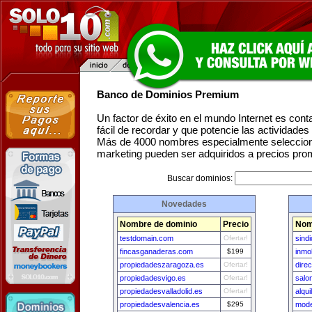
Banco de Dominios Premium
Un factor de éxito en el mundo Internet es con
fácil de recordar y que potencie las actividade
Más de 4000 nombres especialmente seleccion
marketing pueden ser adquiridos a precios pro
Buscar dominios:
Novedades
Nombre de dominio
Precio
Nom
testdomain.com
Ofertar!
sindi
fincasganaderas.com
$199
inmo
propiedadeszaragoza.es
Ofertar!
dire
propiedadesvigo.es
Ofertar!
salo
propiedadesvalladolid.es
Ofertar!
alqu
propiedadesvalencia.es
$295
mode