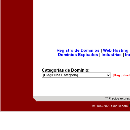
Registro de Dominios
|
Web Hosting
Dominios Expirados
|
Industrias
|
In
Categorías de Dominio:
[Pág. princi
** Precios expre
© 2002/2022 Solo10.com