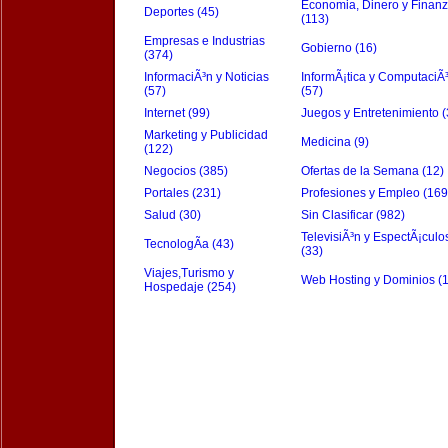
Economia, Dinero y Finan
Deportes (45)
(113)
Empresas e Industrias
Gobierno (16)
(374)
InformaciÃ³n y Noticias
InformÃ¡tica y ComputaciÃ
(57)
(57)
Internet (99)
Juegos y Entretenimiento (
Marketing y Publicidad
Medicina (9)
(122)
Negocios (385)
Ofertas de la Semana (12)
Portales (231)
Profesiones y Empleo (169
Salud (30)
Sin Clasificar (982)
TelevisiÃ³n y EspectÃ¡culo
TecnologÃ­a (43)
(33)
Viajes,Turismo y
Web Hosting y Dominios (
Hospedaje (254)