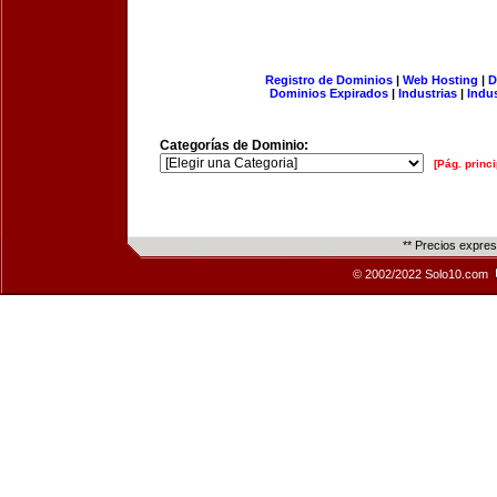
Registro de Dominios
|
Web Hosting
|
D
Dominios Expirados
|
Industrias
|
Indu
Categorías de Dominio:
[Pág. princi
** Precios expre
© 2002/2022 Solo10.com