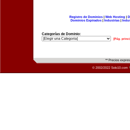
Registro de Dominios
|
Web Hosting
|
D
Dominios Expirados
|
Industrias
|
Indu
Categorías de Dominio:
[Pág. princi
** Precios expre
© 2002/2022 Solo10.com