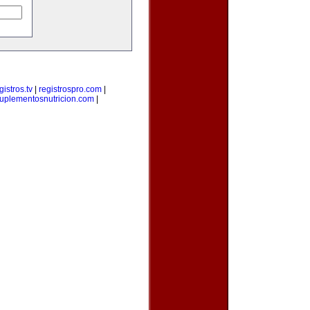
gistros.tv
|
registrospro.com
|
uplementosnutricion.com
|