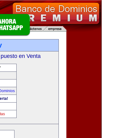
v
 puesto en Venta
V
Dominios
erta!
tas