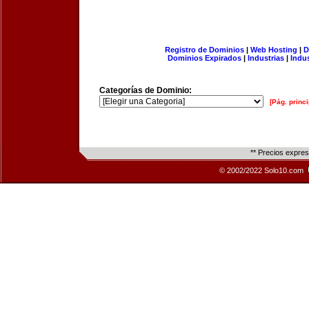
Registro de Dominios
|
Web Hosting
|
D
Dominios Expirados
|
Industrias
|
Indu
Categorías de Dominio:
[Pág. princi
** Precios expre
© 2002/2022 Solo10.com