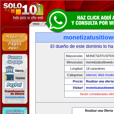
monetizatusitio
El dueño de este dominio lo ha
Mayusculas:
MONETIZATUSITI
Minusculas:
monetizatusitioweb
Longitud:
18 caracteres
Categorias:
Internet
,
Web Hostin
Precio:
Realizar una oferta
Visitar!
monetizatusitiowe
Serán consideradas ofer
Realizar una Oferta