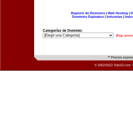
Registro de Dominios
|
Web Hosting
|
D
Dominios Expirados
|
Industrias
|
Indu
Categorías de Dominio:
[Pág. princi
** Precios expre
© 2002/2022 Solo10.com