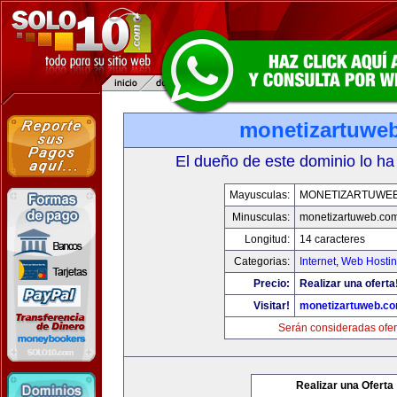
monetizartuwe
El dueño de este dominio lo ha
Mayusculas:
MONETIZARTUWE
Minusculas:
monetizartuweb.co
Longitud:
14 caracteres
Categorias:
Internet
,
Web Hostin
Precio:
Realizar una oferta
Visitar!
monetizartuweb.c
Serán consideradas ofer
Realizar una Oferta