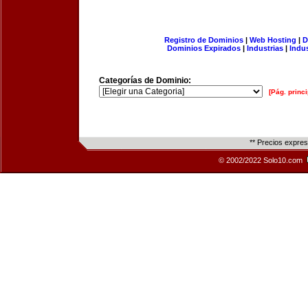
Registro de Dominios
|
Web Hosting
|
D
Dominios Expirados
|
Industrias
|
Indu
Categorías de Dominio:
[Pág. princi
** Precios expre
© 2002/2022 Solo10.com