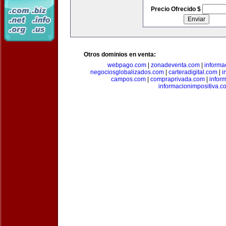
Precio Ofrecido $
Otros dominios en venta:
webpago.com
|
zonadeventa.com
|
inform
negociosglobalizados.com
|
carteradigital.com
|
i
campos.com
|
compraprivada.com
|
infor
informacionimpositiva.c