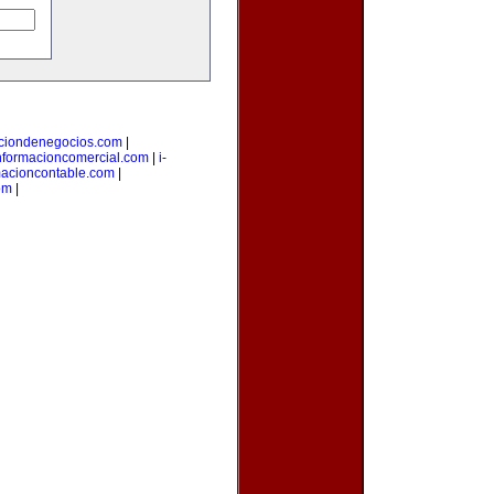
aciondenegocios.com
|
nformacioncomercial.com
|
i-
macioncontable.com
|
om
|