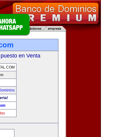
.com
 puesto en Venta
TAL.COM
om
Dominios
erta!
.com
tas